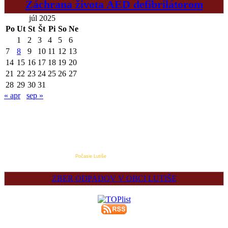
Záchrana života AED defibrilátorom
júl 2025
Po
Ut
St
Št
Pi
So
Ne
1
2
3
4
5
6
7
8
9
10
11
12
13
14
15
16
17
18
19
20
21
22
23
24
25
26
27
28
29
30
31
« apr
sep »
Počasie Lutiše
ZBER ODPADOV V OBCI LUTIŠE