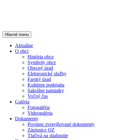
Hľadať
Preskočiť
Hlavné menu
na
Oficiálna stránka
obsah
Aktuálne
O obci
História obce
Symboly obce
Obecný úrad
Elektronické služby
Farský úrad
Kultúrne podujatia
Sakrálne pamiatky
Voľný čas
Galéria
Fotogaléria
Videogaléria
Dokumenty
Povinne zverejňované dokumenty
Zápisnice OZ
Tlačivá na stiahnutie