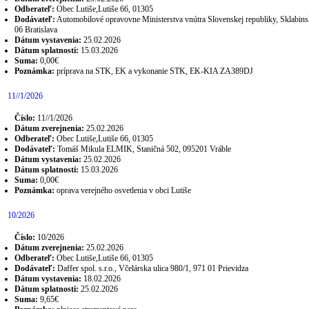
Odberateľ:
Obec Lutiše,Lutiše 66, 01305
Dodávateľ:
Automobilové opravovne Ministerstva vnútra Slovenskej republiky, Sklabins
06 Bratislava
Dátum vystavenia:
25.02.2026
Dátum splatnosti:
15.03.2026
Suma:
0,00€
Poznámka:
príprava na STK, EK a vykonanie STK, EK-KIA ZA389DJ
11//1/2026
Číslo:
11//1/2026
Dátum zverejnenia:
25.02.2026
Odberateľ:
Obec Lutiše,Lutiše 66, 01305
Dodávateľ:
Tomáš Mikula ELMIK, Staničná 502, 095201 Vráble
Dátum vystavenia:
25.02.2026
Dátum splatnosti:
15.03.2026
Suma:
0,00€
Poznámka:
oprava verejného osvetlenia v obci Lutiše
10/2026
Číslo:
10/2026
Dátum zverejnenia:
25.02.2026
Odberateľ:
Obec Lutiše,Lutiše 66, 01305
Dodávateľ:
Daffer spol. s.r.o., Včelárska ulica 980/1, 971 01 Prievidza
Dátum vystavenia:
18.02.2026
Dátum splatnosti:
25.02.2026
Suma:
9,65€