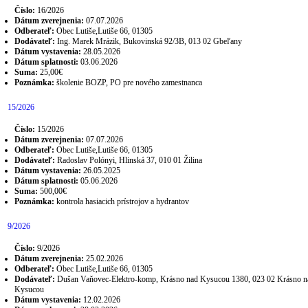
Číslo:
16/2026
Dátum zverejnenia:
07.07.2026
Odberateľ:
Obec Lutiše,Lutiše 66, 01305
Dodávateľ:
Ing. Marek Mrázik, Bukovinská 92/3B, 013 02 Gbeľany
Dátum vystavenia:
28.05.2026
Dátum splatnosti:
03.06.2026
Suma:
25,00€
Poznámka:
školenie BOZP, PO pre nového zamestnanca
15/2026
Číslo:
15/2026
Dátum zverejnenia:
07.07.2026
Odberateľ:
Obec Lutiše,Lutiše 66, 01305
Dodávateľ:
Radoslav Polónyi, Hlinská 37, 010 01 Žilina
Dátum vystavenia:
26.05.2025
Dátum splatnosti:
05.06.2026
Suma:
500,00€
Poznámka:
kontrola hasiacich prístrojov a hydrantov
9/2026
Číslo:
9/2026
Dátum zverejnenia:
25.02.2026
Odberateľ:
Obec Lutiše,Lutiše 66, 01305
Dodávateľ:
Dušan Vaňovec-Elektro-komp, Krásno nad Kysucou 1380, 023 02 Krásno n
Kysucou
Dátum vystavenia:
12.02.2026