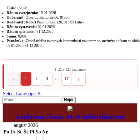
Číslo:
1/2026
Dátum zverejnenia:
15.01.2026
Odberateľ:
Obec Lutiše,Lutiše 66, 01305
Dodávateľ:
Róbert Pallo, Lutiše 126, 013 05 Lutiše
Dátum vystavenia:
02.01.2026
Dátum splatnosti:
31.12.2026
Suma:
0,00€
Poznámka:
Zimná údržba miestnych komunikácií traktorom so snežným pluhom na obdo
02.01.2026-31.12.2026
1–25 z 421 záznamov
‹
›
1
2
3
…
17
Select Language
▼
Hľadať:
Záchrana života AED defibrilátorom
august 2026
Po
Ut
St
Št
Pi
So
Ne
1
2