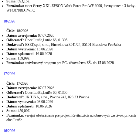
Suma:
693,15€
Poznámka:
toner čierny XXL-EPSON Work Force Pro WF 6090, čierny toner a 3 far
WFC878RDTWFC
18/2026
Číslo:
18/2026
Dátum zverejnenia:
07.07.2026
Odberateľ:
Obec Lutiše,Lutiše 66, 01305
Dodávateľ:
ESET,spol, s.r.o., Einsteinova 3541/24, 85101 Bratislava-Petržalka
Dátum vystavenia:
13.06.2026
Dátum splatnosti:
16.06.2026
Suma:
139,99€
Poznámka:
antivírusový program pre PC- účtovníctvo ZŠ- do 15.06.2028
17/2026
Číslo:
17/2026
Dátum zverejnenia:
07.07.2026
Odberateľ:
Obec Lutiše,Lutiše 66, 01305
Dodávateľ:
JK TINA, s.r.o., Povina 242, 023 33 Povina
Dátum vystavenia:
03.06.2026
Dátum splatnosti:
10.06.2026
Suma:
450,00€
Poznámka:
verejné obstarávanie pre projekt Revitalizácia autobusových zastávok pri ceste
obci Lutiše
16/2026