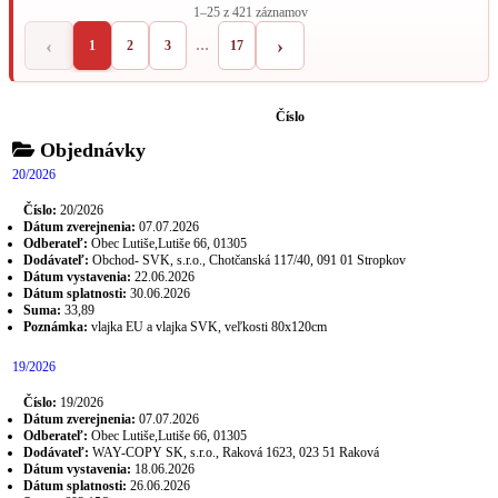
1–25 z 421 záznamov
‹
›
1
2
3
…
17
Číslo
Objednávky
20/2026
Číslo:
20/2026
Dátum zverejnenia:
07.07.2026
Odberateľ:
Obec Lutiše,Lutiše 66, 01305
Dodávateľ:
Obchod- SVK, s.r.o., Chotčanská 117/40, 091 01 Stropkov
Dátum vystavenia:
22.06.2026
Dátum splatnosti:
30.06.2026
Suma:
33,89
Poznámka:
vlajka EU a vlajka SVK, veľkosti 80x120cm
19/2026
Číslo:
19/2026
Dátum zverejnenia:
07.07.2026
Odberateľ:
Obec Lutiše,Lutiše 66, 01305
Dodávateľ:
WAY-COPY SK, s.r.o., Raková 1623, 023 51 Raková
Dátum vystavenia:
18.06.2026
Dátum splatnosti:
26.06.2026