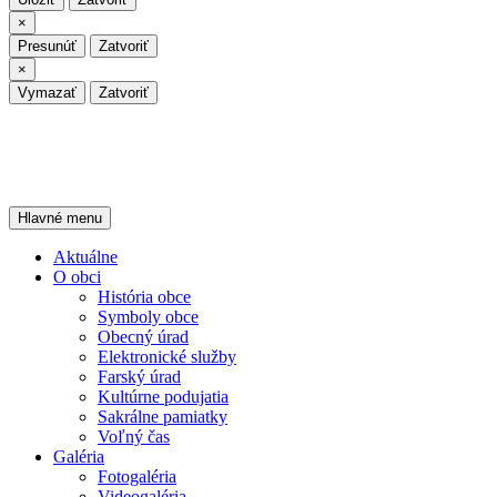
Zatvoriť
×
Presunúť
Zatvoriť
Zatvoriť
×
Vymazať
Zatvoriť
Hľadať
Preskočiť
Hlavné menu
na
Oficiálna stránka
obsah
Aktuálne
O obci
História obce
Symboly obce
Obecný úrad
Elektronické služby
Farský úrad
Kultúrne podujatia
Sakrálne pamiatky
Voľný čas
Galéria
Fotogaléria
Videogaléria