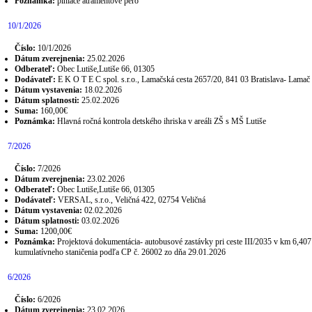
Poznámka:
plniace atramentové pero
10/1/2026
Číslo:
10/1/2026
Dátum zverejnenia:
25.02.2026
Odberateľ:
Obec Lutiše,Lutiše 66, 01305
Dodávateľ:
E K O T E C spol. s.r.o., Lamačská cesta 2657/20, 841 03 Bratislava- Lamač
Dátum vystavenia:
18.02.2026
Dátum splatnosti:
25.02.2026
Suma:
160,00€
Poznámka:
Hlavná ročná kontrola detského ihriska v areáli ZŠ s MŠ Lutiše
7/2026
Číslo:
7/2026
Dátum zverejnenia:
23.02.2026
Odberateľ:
Obec Lutiše,Lutiše 66, 01305
Dodávateľ:
VERSAL, s.r.o., Veličná 422, 02754 Veličná
Dátum vystavenia:
02.02.2026
Dátum splatnosti:
03.02.2026
Suma:
1200,00€
Poznámka:
Projektová dokumentácia- autobusové zastávky pri ceste III/2035 v km 6,407
kumulatívneho staničenia podľa CP č. 26002 zo dňa 29.01.2026
6/2026
Číslo:
6/2026
Dátum zverejnenia:
23.02.2026