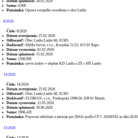
Dátum splatnosti:
28.02.2026
Suma:
0,00€
Poznámka:
Oprava verejného osvetlenia v obci Lutiše
8/2026
Číslo:
8/2026
Dátum zverejnenia:
25.02.2026
Odberateľ:
Obec Lutiše,Lutiše 66, 01305
Dodávateľ:
MiMa Servis, s.r.o., Kostolná 51/23, 015 01 Rajec
Dátum vystavenia:
02.02.2026
Dátum splatnosti:
15.02.2026
Suma:
1500,00€
Poznámka:
servis kotlov v objekte KD Lutiše a ZŠ s MŠ Lutiše
14/2026
Číslo:
14/2026
Dátum zverejnenia:
25.02.2026
Odberateľ:
Obec Lutiše,Lutiše 66, 01305
Dodávateľ:
FLORIAN, s.r.o., Priekopská 1998/26, 038 61 Martin
Dátum vystavenia:
22.05.2026
Dátum splatnosti:
30.06.2026
Suma:
1906,42€
Poznámka:
Pracovné oblečenie a nástroje pre DHZo podľa CP č. 20260192 zo dňa 20.0
13/2026
Číslo:
13/2026