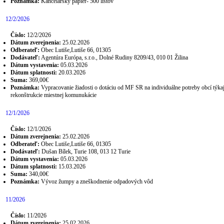
Poznámka:
Kancelársky papier- 500 listov
12/2/2026
Číslo:
12/2/2026
Dátum zverejnenia:
25.02.2026
Odberateľ:
Obec Lutiše,Lutiše 66, 01305
Dodávateľ:
Agentúra Európa, s.r.o., Dolné Rudiny 8209/43, 010 01 Žilina
Dátum vystavenia:
05.03.2026
Dátum splatnosti:
20.03.2026
Suma:
369,00€
Poznámka:
Vypracovanie žiadosti o dotáciu od MF SR na individuálne potreby obcí týkaj
rekonštrukcie miestnej komunukácie
12/1/2026
Číslo:
12/1/2026
Dátum zverejnenia:
25.02.2026
Odberateľ:
Obec Lutiše,Lutiše 66, 01305
Dodávateľ:
Dušan Bílek, Turie 108, 013 12 Turie
Dátum vystavenia:
05.03.2026
Dátum splatnosti:
15.03.2026
Suma:
340,00€
Poznámka:
Vývoz žumpy a zneškodnenie odpadových vôd
11/2026
Číslo:
11/2026
Dátum zverejnenia:
25.02.2026