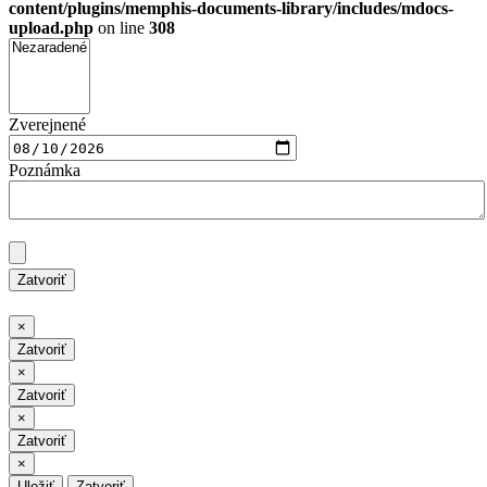
content/plugins/memphis-documents-library/includes/mdocs-
upload.php
on line
308
Zverejnené
Poznámka
Zatvoriť
Zatvoriť
×
Zatvoriť
Zatvoriť
×
Zatvoriť
Zatvoriť
×
Zatvoriť
Zatvoriť
×
Uložiť
Zatvoriť