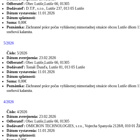
Odberateľ:
Obec Lutiše,Lutiše 66, 01305
Dodávateľ:
D.T.P., s.r.o., Lutiše 237, 013 05 Lutiše
Dátum vystavenia:
11.01.2026
Dátum splatnosti:
Suma:
0,00€
Poznámka:
Záchranné práce počas vyhlásenej mimoriadnej situácie obcou Lutiše dňom 1
snehová kalamita.
5/2026
Číslo:
5/2026
Dátum zverejnenia:
23.02.2026
Odberateľ:
Obec Lutiše,Lutiše 66, 01305
Dodávateľ:
Tomáš Ďunďa, Lutiše 81, 013 05 Lutiše
Dátum vystavenia:
11.01.2026
Dátum splatnosti:
Suma:
0,00€
Poznámka:
Záchranné práce počas vyhlásenej mimoriadnej situácie obcou Lutiše dňom 1
snehová kalamita.
4/2026
Číslo:
4/2026
Dátum zverejnenia:
23.02.2026
Odberateľ:
Obec Lutiše,Lutiše 66, 01305
Dodávateľ:
OMICRON TECHNOLOGIES, s.r.o., Vojtecha Spanyola 2128/8, 010 01 Žil
Dátum vystavenia:
11.01.2026
Dátum splatnosti: