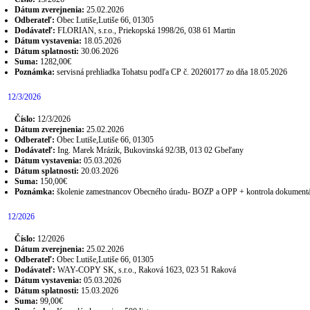
Dátum zverejnenia:
25.02.2026
Odberateľ:
Obec Lutiše,Lutiše 66, 01305
Dodávateľ:
FLORIAN, s.r.o., Priekopská 1998/26, 038 61 Martin
Dátum vystavenia:
18.05.2026
Dátum splatnosti:
30.06.2026
Suma:
1282,00€
Poznámka:
servisná prehliadka Tohatsu podľa CP č. 20260177 zo dňa 18.05.2026
12/3/2026
Číslo:
12/3/2026
Dátum zverejnenia:
25.02.2026
Odberateľ:
Obec Lutiše,Lutiše 66, 01305
Dodávateľ:
Ing. Marek Mrázik, Bukovinská 92/3B, 013 02 Gbeľany
Dátum vystavenia:
05.03.2026
Dátum splatnosti:
20.03.2026
Suma:
150,00€
Poznámka:
školenie zamestnancov Obecného úradu- BOZP a OPP + kontrola dokumentá
12/2026
Číslo:
12/2026
Dátum zverejnenia:
25.02.2026
Odberateľ:
Obec Lutiše,Lutiše 66, 01305
Dodávateľ:
WAY-COPY SK, s.r.o., Raková 1623, 023 51 Raková
Dátum vystavenia:
05.03.2026
Dátum splatnosti:
15.03.2026
Suma:
99,00€