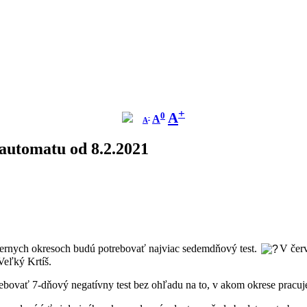
Zmenší
Pôvodná
Zväčší
+
A
0
A
-
písmo
A
veľkosť
písmo
písma
automatu od 8.2.2021
čiernych okresoch budú potrebovať najviac sedemdňový test.
V červ
 Veľký Krtíš.
bovať 7-dňový negatívny test bez ohľadu na to, v akom okrese pracuje