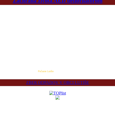
Záchrana života AED defibrilátorom
Počasie Lutiše
ZBER ODPADOV V OBCI LUTIŠE