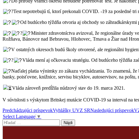
Do prírody vrámci okresu nebudete potrebovať test. Je nakoniec p
?Test nepotrebujú tí, ktorí prekonali COVID. -19 za posledné tri 
Od budúceho týždňa otvoria aj obchody so záhradkárskymi 
?‍
Minister zdravotníctva avizoval, že regionálne úrady v
Rožňava, Bánovce nad Bebravou, Hlohovec, Trnava a Žiar nad Hro
V ostatných okresoch budú školy otvorené, ale regionálni hygien
?‍
Vláda mení aj očkovaciu stratégiu. Od budúceho týždňa za
Naďalej platia výnimky zo zákazu vychádzania. To znamená, že bez
banky, poisťovne, knižnice, servisu bicyklov, autoservisov, na poštu,
Vláda zároveň predĺžila núdzový stav do 19. marca 2021.
V súvislosti s výskytom Britskej mutácie COVID-19 sa interval na te
Navigácia
Predchádzajúci príspevok
Vyhlášky UVZ SR
Nasledujúci príspevok
VZ
Select Language
▼
článkami
Hľadať: