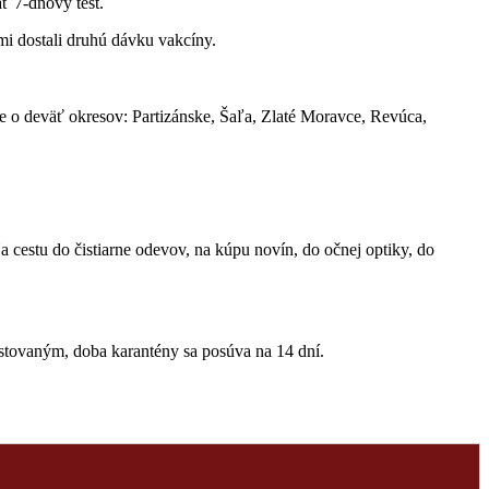
ť 7-dňový test.
ami dostali druhú dávku vakcíny.
de o deväť okresov: Partizánske, Šaľa, Zlaté Moravce, Revúca,
Na cestu do čistiarne odevov, na kúpu novín, do očnej optiky, do
estovaným, doba karantény sa posúva na 14 dní.