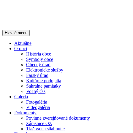
Hľadať
Preskočiť
Hlavné menu
na
Oficiálna stránka
obsah
Aktuálne
O obci
História obce
Symboly obce
Obecný úrad
Elektronické služby
Farský úrad
Kultúrne podujatia
Sakrálne pamiatky
Voľný čas
Galéria
Fotogaléria
Videogaléria
Dokumenty
Povinne zverejňované dokumenty
Zápisnice OZ
Tlačivá na stiahnutie