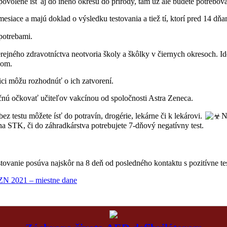
ovolené ísť aj do iného okresu do prírody, tam už ale budete potrebova
mesiace a majú doklad o výsledku testovania a tiež tí, ktorí pred 14 dň
potrebami.
erejného zdravotníctva neotvoria školy a škôlky v čiernych okresoch. I
nom.
ici môžu rozhodnúť o ich zatvorení.
čnú očkovať učiteľov vakcínou od spoločnosti Astra Zeneca.
 testu môžete ísť do potravín, drogérie, lekárne či k lekárovi.
️
 na STK, či do záhradkárstva potrebujete 7-dňový negatívny test.
stovanie posúva najskôr na 8 deň od posledného kontaktu s pozitívne t
N 2021 – miestne dane