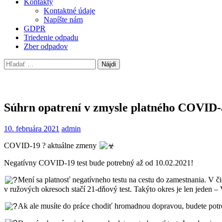
Kontakty
Kontaktné údaje
Napíšte nám
GDPR
Triedenie odpadu
Zber odpadov
Hľadať:
Súhrn opatrení v zmysle platného COVID-
10. februára 2021
admin
COVID-19 ? aktuálne zmeny
Negatívny COVID-19 test bude potrebný až od 10.02.2021!
Mení sa platnosť negatívneho testu na cestu do zamestnania. V 
v ružových okresoch stačí 21-dňový test. Takýto okres je len jeden –
Ak ale musíte do práce chodiť hromadnou dopravou, budete potre