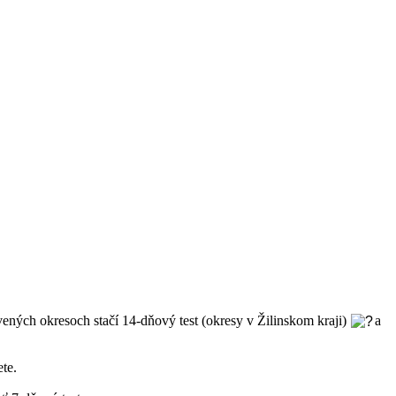
ených okresoch stačí 14-dňový test (okresy v Žilinskom kraji)
a
te.