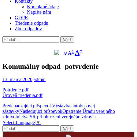
Kontakty
Kontaktné údaje
Napíšte nám
GDPR
Triedenie odpadu
Zber odpadov
Hľadať:
Zmenší
Pôvodná
Zväčší
+
A
0
A
-
písmo
A
veľkosť
písmo
písma
Komunálny odpad -potvrdenie
13. marca 2020
admin
Potrdenie.pdf
Úroveň triedenia.pdf
Navigácia
Predchádzajúci príspevok
Výstavba autobusovej
zástavky
Nasledujúci príspevok
Opatrenie Úradu verejného
článkami
zdravotníctva SR pri ohrození verejného zdravia
Select Language
▼
Hľadať: