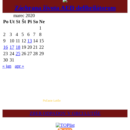
Záchrana života AED defibrilátorom
marec 2020
Po
Ut
St
Št
Pi
So
Ne
1
2
3
4
5
6
7
8
9
10
11
12
13
14
15
16
17
18
19
20
21
22
23
24
25
26
27
28
29
30
31
« jan
apr »
Počasie Lutiše
ZBER ODPADOV V OBCI LUTIŠE