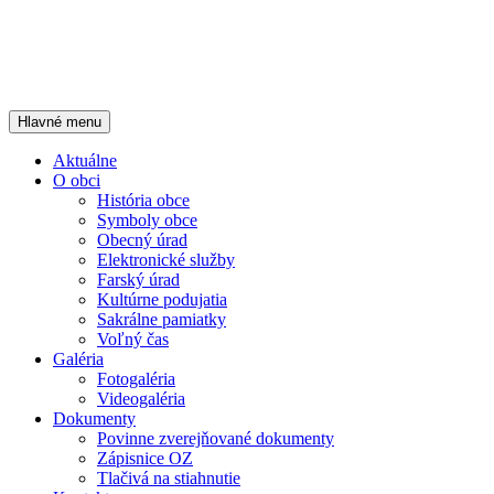
Hľadať
Preskočiť
Hlavné menu
na
Oficiálna stránka
obsah
Aktuálne
O obci
História obce
Symboly obce
Obecný úrad
Elektronické služby
Farský úrad
Kultúrne podujatia
Sakrálne pamiatky
Voľný čas
Galéria
Fotogaléria
Videogaléria
Dokumenty
Povinne zverejňované dokumenty
Zápisnice OZ
Tlačivá na stiahnutie