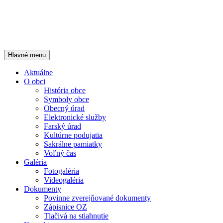
Hľadať
Preskočiť
Hlavné menu
na
Oficiálna stránka
obsah
Aktuálne
O obci
História obce
Symboly obce
Obecný úrad
Elektronické služby
Farský úrad
Kultúrne podujatia
Sakrálne pamiatky
Voľný čas
Galéria
Fotogaléria
Videogaléria
Dokumenty
Povinne zverejňované dokumenty
Zápisnice OZ
Tlačivá na stiahnutie