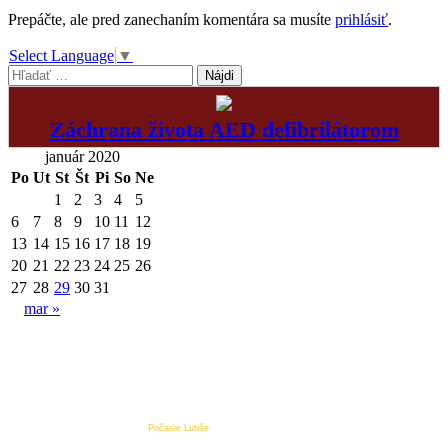
Prepáčte, ale pred zanechaním komentára sa musíte
prihlásiť
.
Select Language
▼
Hľadať:
Záchrana života AED defibrilátorom
január 2020
Po
Ut
St
Št
Pi
So
Ne
1
2
3
4
5
6
7
8
9
10
11
12
13
14
15
16
17
18
19
20
21
22
23
24
25
26
27
28
29
30
31
mar »
Počasie Lutiše