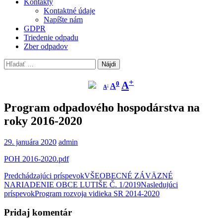
Kontakty
Kontaktné údaje
Napíšte nám
GDPR
Triedenie odpadu
Zber odpadov
Hľadať:
Zmenší
Pôvodná
Zväčší
+
A
0
A
-
písmo
A
veľkosť
písmo
písma
Program odpadového hospodárstva na
roky 2016-2020
29. januára 2020
admin
POH 2016-2020.pdf
Navigácia
Predchádzajúci príspevok
VŠEOBECNÉ ZÁVÄZNÉ
NARIADENIE OBCE LUTIŠE Č. 1/2019
Nasledujúci
článkami
príspevok
Program rozvoja vidieka SR 2014-2020
Pridaj komentár