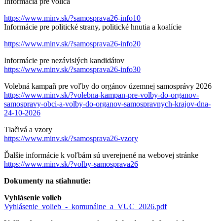
Informácia pre voliča
https://www.minv.sk/?samosprava26-info10
Informácie pre politické strany, politické hnutia a koalície
https://www.minv.sk/?samosprava26-info20
Informácie pre nezávislých kandidátov
https://www.minv.sk/?samosprava26-info30
Volebná kampaň pre voľby do orgánov územnej samosprávy 2026
https://www.minv.sk/?volebna-kampan-pre-volby-do-organov-
samospravy-obci-a-volby-do-organov-samospravnych-krajov-dna-
24-10-2026
Tlačivá a vzory
https://www.minv.sk/?samosprava26-vzory
Ďalšie informácie k voľbám sú uverejnené na webovej stránke
https://www.minv.sk/?volby-samosprava26
Dokumenty na stiahnutie:
Vyhlásenie volieb
Vyhlásenie_volieb_-_komunálne_a_VUC_2026.pdf