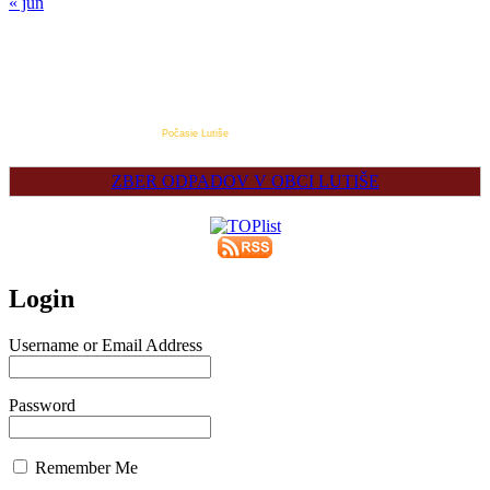
« jún
Počasie Lutiše
ZBER ODPADOV V OBCI LUTIŠE
Login
Username or Email Address
Password
Remember Me