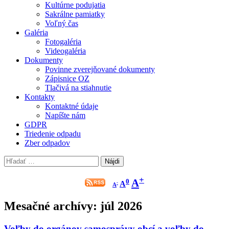
Kultúrne podujatia
Sakrálne pamiatky
Voľný čas
Galéria
Fotogaléria
Videogaléria
Dokumenty
Povinne zverejňované dokumenty
Zápisnice OZ
Tlačivá na stiahnutie
Kontakty
Kontaktné údaje
Napíšte nám
GDPR
Triedenie odpadu
Zber odpadov
Hľadať:
Zmenší
Pôvodná
Zväčší
+
A
0
A
-
písmo
A
veľkosť
písmo
písma
Mesačné archívy: júl 2026
Voľby do orgánov samosprávy obcí a voľby do