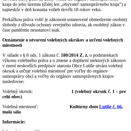
kraja do jeho územia (ďalej len „obyvateľ samosprávneho kraja”) a
najneskôr v deň konania volieb dovŕši 18 rokov veku.
Prekážkou práva voliť je zákonom ustanovené obmedzenie osobnej
slobody z dôvodu ochrany verejného zdravia, ak osobitný zákon v
čase pandémie neustanoví inak.
Oznámenie o utvorení volebných okrskov a určení volebných
miestností
V súlade s § 8 ods. 1 zákona č.
180/2014 Z. z.
o podmienkach
výkonu volebného práva a o zmene a doplnení niektorých zákonov
v znení neskorších predpisov starosta Obce Lutiše utvára volebný
okrsok a určuje volebnú miestnosť pre voľby do orgánov
samosprávy obcí a voľby do orgánov samosprávnych krajov
nasledovne:
Volebný okrsok:
1 (volebný okrsok č. 1 – pre
celú obec)
Volebná miestnosť:
Kultúrny dom
Lutiše č. 66
,
malá sála
Informácie: