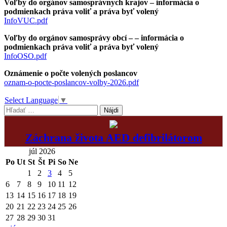
Voľby do orgánov samosprávnych krajov – informácia o
podmienkach práva voliť a práva byť volený
InfoVUC.pdf
Voľby do orgánov samosprávy obcí – – informácia o
podmienkach práva voliť a práva byť volený
InfoOSO.pdf
Oznámenie o počte volených poslancov
oznam-o-pocte-poslancov-volby-2026.pdf
Select Language
▼
Hľadať:
Záchrana života AED defibrilátorom
júl 2026
Po
Ut
St
Št
Pi
So
Ne
1
2
3
4
5
6
7
8
9
10
11
12
13
14
15
16
17
18
19
20
21
22
23
24
25
26
27
28
29
30
31