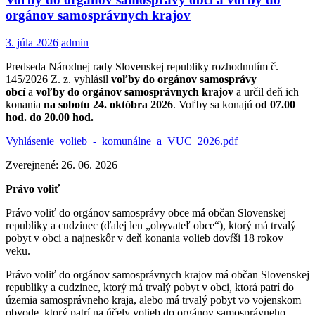
orgánov samosprávnych krajov
3. júla 2026
admin
Predseda Národnej rady Slovenskej republiky rozhodnutím č.
145/2026 Z. z. vyhlásil
voľby do orgánov samosprávy
obcí
a
voľby do orgánov samosprávnych krajov
a určil deň ich
konania
na sobotu 24. októbra 2026
. Voľby sa konajú
od 07.00
hod. do 20.00 hod.
Vyhlásenie_volieb_-_komunálne_a_VUC_2026.pdf
Zverejnené: 26. 06. 2026
Právo voliť
Právo voliť do orgánov samosprávy obce má občan Slovenskej
republiky a cudzinec (ďalej len „obyvateľ obce“), ktorý má trvalý
pobyt v obci a najneskôr v deň konania volieb dovŕši 18 rokov
veku.
Právo voliť do orgánov samosprávnych krajov má občan Slovenskej
republiky a cudzinec, ktorý má trvalý pobyt v obci, ktorá patrí do
územia samosprávneho kraja, alebo má trvalý pobyt vo vojenskom
obvode, ktorý patrí na účely volieb do orgánov samosprávneho